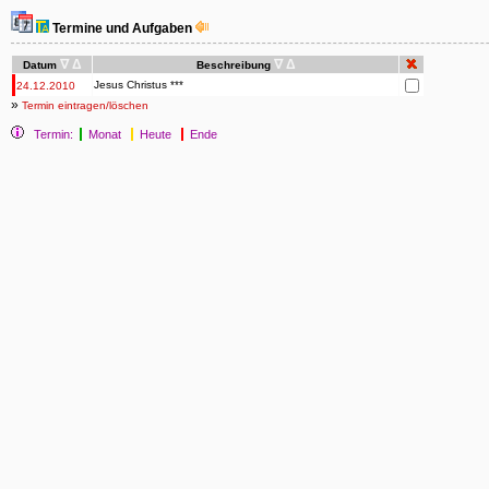
Termine und Aufgaben
∇
Δ
∇
Δ
Datum
Beschreibung
Jesus Christus ***
24.12.2010
»
Termin eintragen/löschen
Termin:
Monat
Heute
Ende