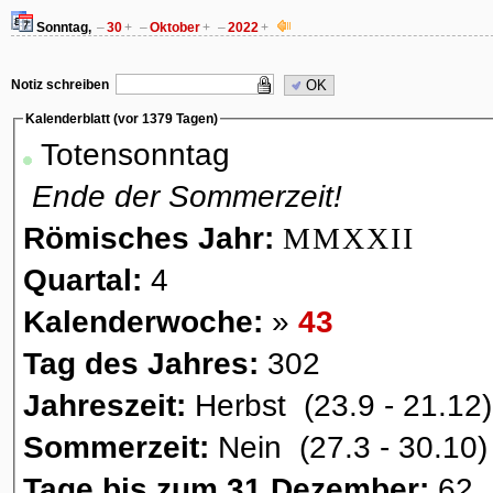
Sonntag,
–
30
+
–
Oktober
+
–
2022
+
Notiz schreiben
OK
Kalenderblatt (vor 1379 Tagen)
Totensonntag
Ende der Sommerzeit!
Römisches Jahr:
MMXXII
Quartal:
4
Kalenderwoche:
»
43
Tag des Jahres:
302
Jahreszeit:
Herbst (23.9 - 21.12)
Sommerzeit:
Nein (27.3 - 30.10)
Tage bis zum 31 Dezember:
62