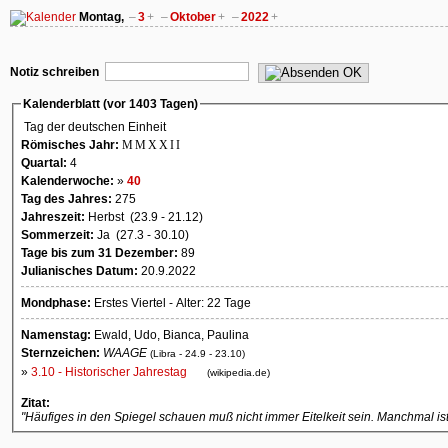
Montag,
–
3
+
–
Oktober
+
–
2022
+
OK
Notiz schreiben
Kalenderblatt (vor 1403 Tagen)
Tag der deutschen Einheit
Römisches Jahr:
MMXXII
Quartal:
4
Kalenderwoche:
»
40
Tag des Jahres:
275
Jahreszeit:
Herbst (23.9 - 21.12)
Sommerzeit:
Ja (27.3 - 30.10)
Tage bis zum 31 Dezember:
89
Julianisches Datum:
20.9.2022
Mondphase:
Erstes Viertel - Alter: 22 Tage
Namenstag:
Ewald, Udo, Bianca, Paulina
Sternzeichen:
WAAGE
(Libra - 24.9 - 23.10)
»
3.10 - Historischer Jahrestag
(wikipedia.de)
Zitat:
"Häufiges in den Spiegel schauen muß nicht immer Eitelkeit sein. Manchmal ist