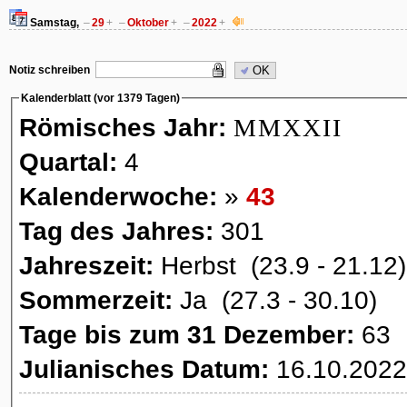
Samstag,
–
29
+
–
Oktober
+
–
2022
+
Notiz schreiben
OK
Kalenderblatt (vor 1379 Tagen)
Römisches Jahr:
MMXXII
Quartal:
4
Kalenderwoche:
»
43
Tag des Jahres:
301
Jahreszeit:
Herbst (23.9 - 21.12)
Sommerzeit:
Ja (27.3 - 30.10)
Tage bis zum 31 Dezember:
63
Julianisches Datum:
16.10.2022