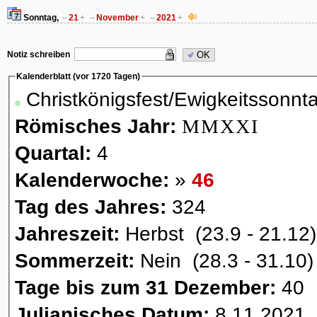
Sonntag,
–
21
+
–
November
+
–
2021
+
Notiz schreiben
OK
Kalenderblatt (vor 1720 Tagen)
Christkönigsfest/Ewigkeitssonnt
Römisches Jahr:
MMXXI
Quartal:
4
Kalenderwoche:
»
46
Tag des Jahres:
324
Jahreszeit:
Herbst (23.9 - 21.12)
Sommerzeit:
Nein (28.3 - 31.10)
Tage bis zum 31 Dezember:
40
Julianisches Datum:
8.11.2021