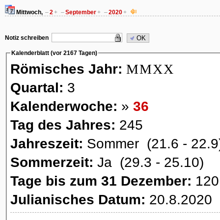
Mittwoch,
–
2
+
–
September
+
–
2020
+
Notiz schreiben
OK
Kalenderblatt (vor 2167 Tagen)
Römisches Jahr:
MMXX
Quartal:
3
Kalenderwoche:
»
36
Tag des Jahres:
245
Jahreszeit:
Sommer (21.6 - 22.9
Sommerzeit:
Ja (29.3 - 25.10)
Tage bis zum 31 Dezember:
120
Julianisches Datum:
20.8.2020