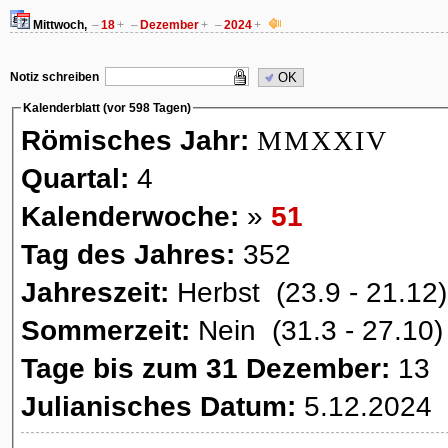
Mittwoch,
–
18
+
–
Dezember
+
–
2024
+
Notiz schreiben
OK
Kalenderblatt (vor 598 Tagen)
Römisches Jahr:
MMXXIV
Quartal:
4
Kalenderwoche:
»
51
Tag des Jahres:
352
Jahreszeit:
Herbst (23.9 - 21.12)
Sommerzeit:
Nein (31.3 - 27.10)
Tage bis zum 31 Dezember:
13
Julianisches Datum:
5.12.2024