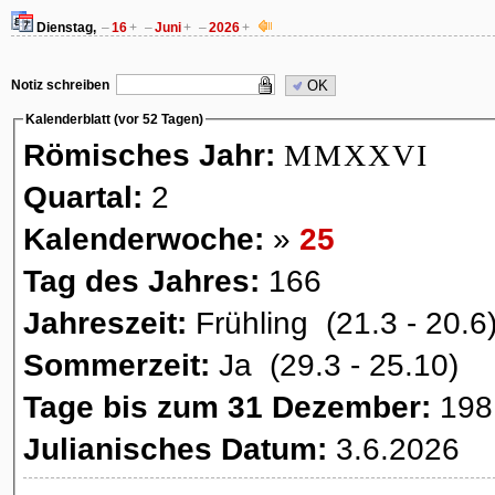
Dienstag,
–
16
+
–
Juni
+
–
2026
+
Notiz schreiben
OK
Kalenderblatt (vor 52 Tagen)
Römisches Jahr:
MMXXVI
Quartal:
2
Kalenderwoche:
»
25
Tag des Jahres:
166
Jahreszeit:
Frühling (21.3 - 20.6
Sommerzeit:
Ja (29.3 - 25.10)
Tage bis zum 31 Dezember:
198
Julianisches Datum:
3.6.2026