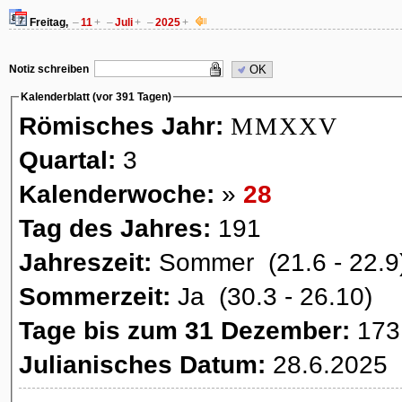
Freitag,
–
11
+
–
Juli
+
–
2025
+
Notiz schreiben
OK
Kalenderblatt (vor 391 Tagen)
Römisches Jahr:
MMXXV
Quartal:
3
Kalenderwoche:
»
28
Tag des Jahres:
191
Jahreszeit:
Sommer (21.6 - 22.9
Sommerzeit:
Ja (30.3 - 26.10)
Tage bis zum 31 Dezember:
173
Julianisches Datum:
28.6.2025