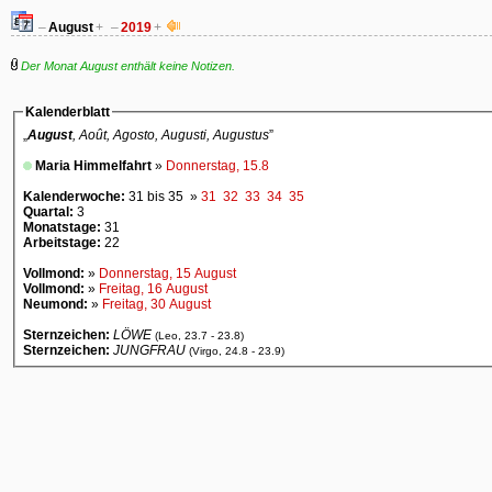
–
August
+
–
2019
+
Der Monat August enthält keine Notizen.
Kalenderblatt
„
August
, Août, Agosto, Augusti, Augustus
”
Maria Himmelfahrt
»
Donnerstag, 15.8
Kalenderwoche:
31 bis 35 »
31
32
33
34
35
Quartal:
3
Monatstage:
31
Arbeitstage:
22
Vollmond:
»
Donnerstag, 15 August
Vollmond:
»
Freitag, 16 August
Neumond:
»
Freitag, 30 August
Sternzeichen:
LÖWE
(Leo, 23.7 - 23.8)
Sternzeichen:
JUNGFRAU
(Virgo, 24.8 - 23.9)